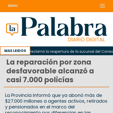
MENU
MAS LEIDOS
Odarda reclamó la reapertura de la sucursal del Correo Arg
La reparación por zona
desfavorable alcanzó a
casi 7.000 policías
La Provincia informó que ya abonó más de
$27.000 millones a agentes activos, retirados
y pensionados en el marco del
reconocimiento por diferencias en las