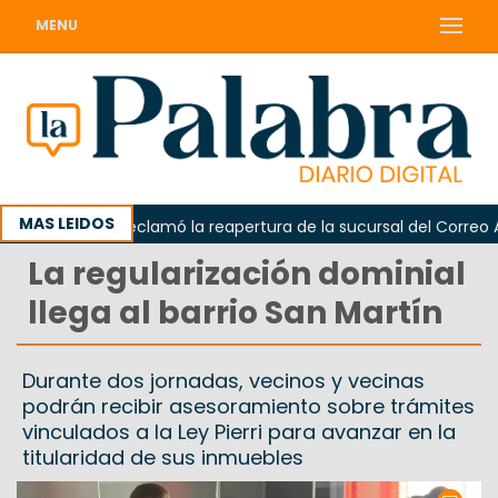
MENU
MAS LEIDOS
Odarda reclamó la reapertura de la sucursal del Correo Arge
La regularización dominial
llega al barrio San Martín
Durante dos jornadas, vecinos y vecinas
podrán recibir asesoramiento sobre trámites
vinculados a la Ley Pierri para avanzar en la
titularidad de sus inmuebles