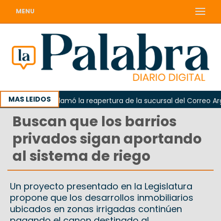
MENU
MAS LEIDOS
Odarda reclamó la reapertura de la sucursal del Correo Argent
Buscan que los barrios
privados sigan aportando
al sistema de riego
Un proyecto presentado en la Legislatura
propone que los desarrollos inmobiliarios
ubicados en zonas irrigadas continúen
pagando el canon destinado al