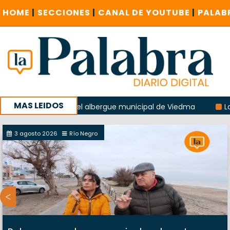
HOME
|
SECCIONES
|
CANAL DE YOUTUBE
|
PALAB
MAS LEIDOS
 explosión del albergue municipal de Viedma
La Unesco pi
a con un encuentro provincial en Roca
3 agosto 2026
Río Negro