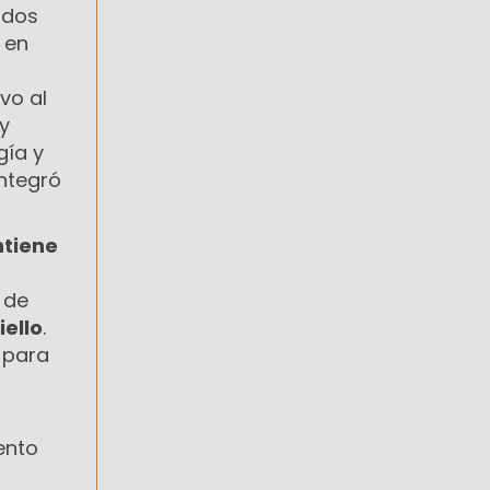
ados
 en
vo al
 y
gía y
integró
tiene
 de
iello
.
 para
ento