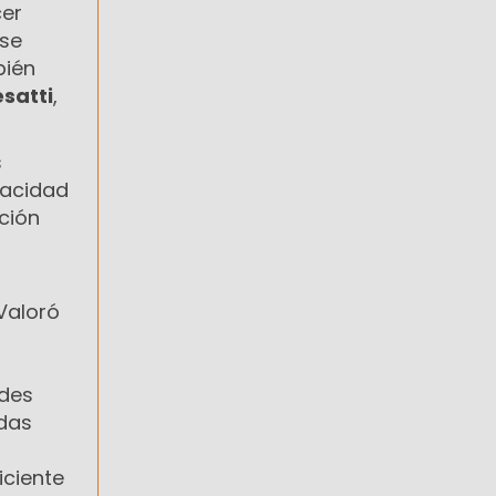
cer
 se
bién
satti
,
s
pacidad
ción
 Valoró
ades
adas
iciente