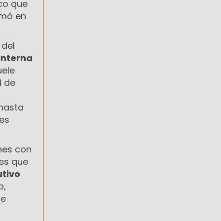
co que
rmó en
 del
 interna
uele
l de
 hasta
 es
nes con
tes que
utivo
o,
te