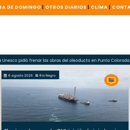
RA DE DOMINGO
|
OTROS DIARIOS
|
CLIMA
|
CONT
dió frenar las obras del oleoducto en Punta Colorada
Oda
6 agosto 2026
Río Negro