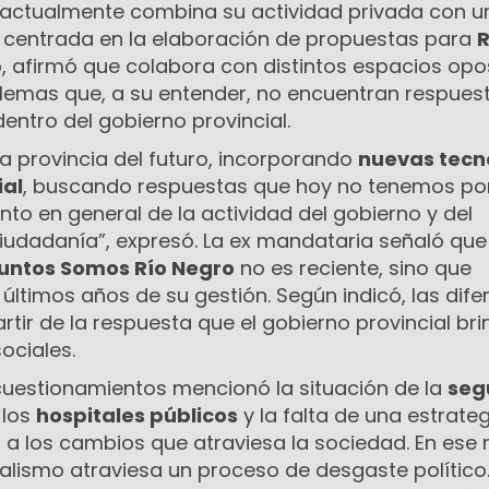
 actualmente combina su actividad privada con u
ca centrada en la elaboración de propuestas para
R
do, afirmó que colabora con distintos espacios opo
emas que, a su entender, no encuentran respuest
ntro del gobierno provincial.
a provincia del futuro, incorporando
nuevas tecn
ial
, buscando respuestas que hoy no tenemos po
to en general de la actividad del gobierno y del
udadanía”, expresó. La ex mandataria señaló que
untos Somos Río Negro
no es reciente, sino que
ltimos años de su gestión. Según indicó, las dife
rtir de la respuesta que el gobierno provincial br
ociales.
 cuestionamientos mencionó la situación de la
seg
 los
hospitales públicos
y la falta de una estrate
a los cambios que atraviesa la sociedad. En ese
ialismo atraviesa un proceso de desgaste político