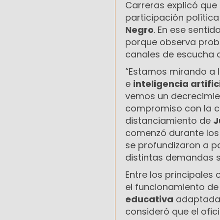
Carreras explicó que
participación políti
Negro
. En ese senti
porque observa probl
canales de escucha de
“Estamos mirando a l
e
inteligencia artific
vemos un decrecimien
compromiso con la ci
distanciamiento de
J
comenzó durante los ú
se profundizaron a pa
distintas demandas s
Entre los principales
el funcionamiento de
educativa
adaptada 
consideró que el ofic