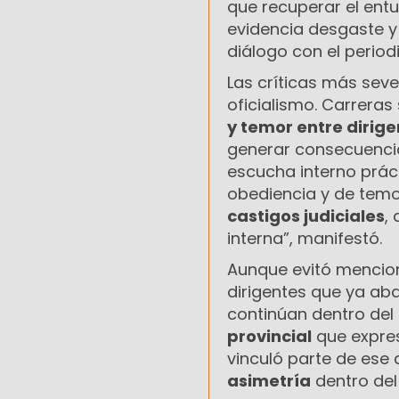
que recuperar el ent
evidencia desgaste y
diálogo con el period
Las críticas más seve
oficialismo. Carreras
y temor entre dirig
generar consecuencia
escucha interno práct
obediencia y de temo
castigos judiciales
,
interna”, manifestó.
Aunque evitó mencio
dirigentes que ya a
continúan dentro del 
provincial
que expres
vinculó parte de ese
asimetría
dentro del 