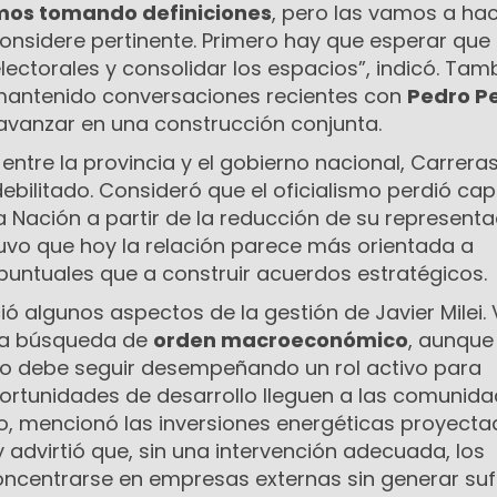
mos tomando definiciones
, pero las vamos a ha
onsidere pertinente. Primero hay que esperar que
lectorales y consolidar los espacios”, indicó. Tam
mantenido conversaciones recientes con
Pedro Pe
vanzar en una construcción conjunta.
n entre la provincia y el gobierno nacional, Carrera
debilitado. Consideró que el oficialismo perdió ca
 Nación a partir de la reducción de su representa
uvo que hoy la relación parece más orientada a
puntuales que a construir acuerdos estratégicos.
ió algunos aspectos de la gestión de Javier Milei.
la búsqueda de
orden macroeconómico
, aunque
o debe seguir desempeñando un rol activo para
portunidades de desarrollo lleguen a las comunid
do, mencionó las inversiones energéticas proyect
 advirtió que, sin una intervención adecuada, los
oncentrarse en empresas externas sin generar suf