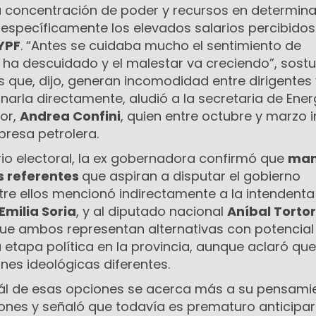
a concentración de poder y recursos en determin
específicamente los elevados salarios percibidos
YPF
. “Antes se cuidaba mucho el sentimiento de
 ha descuidado y el malestar va creciendo”, sostu
es que, dijo, generan incomodidad entre dirigentes
onarla directamente, aludió a la secretaria de Ener
or,
Andrea Confini
, quien entre octubre y marzo 
presa petrolera.
io electoral, la ex gobernadora confirmó que
man
os referentes
que aspiran a disputar el gobierno
ntre ellos mencionó indirectamente a la intendenta
Emilia Soria
, y al diputado nacional
Aníbal Tortor
ue ambos representan alternativas con potencial
etapa política en la provincia, aunque aclaró que
nes ideológicas diferentes.
ál de esas opciones se acerca más a su pensami
iciones y señaló que todavía es prematuro anticipar