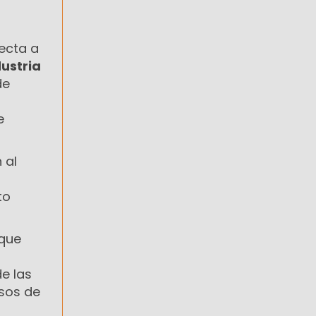
ecta a
dustria
de
e
 al
to
que
e las
sos de