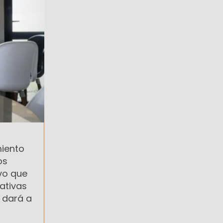
miento
os
vo que
ativas
 dará a