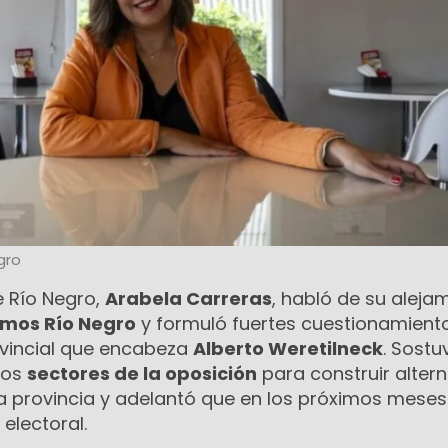
gro
 Río Negro,
Arabela Carreras
, habló de su aleja
omos Río Negro
y formuló fuertes cuestionamient
ovincial que encabeza
Alberto Weretilneck
. Sostu
ntos
sectores de la oposición
para construir altern
la provincia y adelantó que en los próximos meses
electoral.