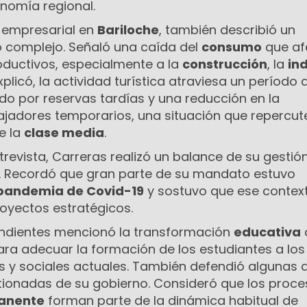
nomía regional.
 empresarial en
Bariloche
, también describió un
 complejo. Señaló una caída del
consumo
que af
oductivos, especialmente a la
construcción
, la
in
xplicó, la actividad turística atraviesa un período 
o por reservas tardías y una reducción en la
ajadores temporarios, una situación que repercut
e la
clase media
.
ntrevista, Carreras realizó un balance de su gestión
ia. Recordó que gran parte de su mandato estuvo
pandemia de Covid-19
y sostuvo que ese contex
royectos estratégicos.
endientes mencionó la transformación
educativa
ara adecuar la formación de los estudiantes a los
s y sociales actuales. También defendió algunas d
ionadas de su gobierno. Consideró que los proce
manente
forman parte de la dinámica habitual de