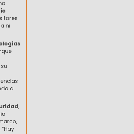
na
ío
sitores
a ni
ologías
rque
 su
rencias
inda a
uridad
,
gia
 marco,
. “Hay