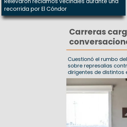
Relevaron reclamos vecinales durante una
recorrida por El Cóndor
Carreras carg
conversacione
Cuestionó el rumbo del 
sobre represalias cont
dirigentes de distintos