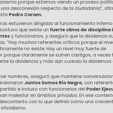
usiasmo porque estamos viendo un proceso políti
 una desconexión respecto de la ciudadanía”, afi
ista
Pedro Caram.
ras estuvieron dirigidas al funcionamiento interno
 sostuvo que existe un
fuerte clima de disciplina
entes
y funcionarios, y aseguró que la disidencia s
s. “Hay muchos referentes críticos porque el nive
icamente no existe. Hay un nivel muy fuerte de
r porque claramente se sufren castigos, a veces
 ante la disidencia y más aún cuando la disidencia
nar nombres, aseguró que mantiene conversacio
bandonaron
Juntos Somos Río Negro
, con referen
partido e incluso con funcionarios del
Poder Ejec
an malestar en ámbitos privados. En ese context
 descontento con lo que definió como una crecien
oficialismo.