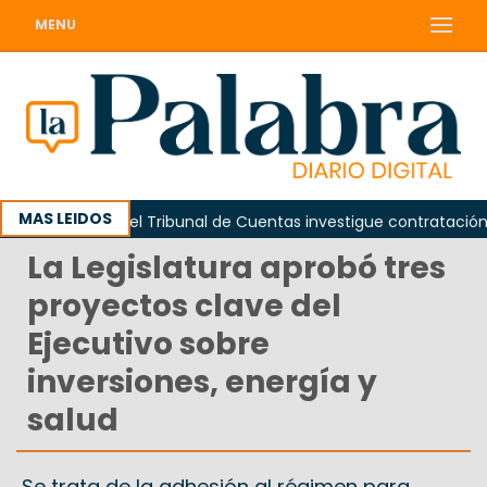
MENU
MAS LEIDOS
Piden que el Tribunal de Cuentas investigue contratación de bañ
La Legislatura aprobó tres
proyectos clave del
Ejecutivo sobre
inversiones, energía y
salud
Se trata de la adhesión al régimen para