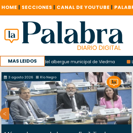
HOME
|
SECCIONES
|
CANAL DE YOUTUBE
|
PALAB
MAS LEIDOS
la explosión del albergue municipal de Viedma
La Unesco p
ña con un encuentro provincial en Roca
3 agosto 2026
Río Negro