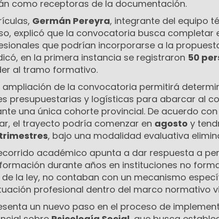
rán como receptoras de la documentación.
rículas,
Germán Pereyra
, integrante del equipo t
o, explicó que la convocatoria busca completar e
esionales que podrían incorporarse a la propuest
có, en la primera instancia se registraron
50 pe
er al tramo formativo.
 ampliación de la convocatoria permitirá determin
es presupuestarias y logísticas para abarcar al c
nte una única cohorte provincial. De acuerdo con 
nar, el trayecto podría comenzar en
agosto
y tend
trimestres
, bajo una modalidad evaluativa elimina
recorrido académico apunta a dar respuesta a pe
 formación durante años en instituciones no forma
n de la ley, no contaban con un mecanismo especí
ituación profesional dentro del marco normativo v
esenta un nuevo paso en el proceso de implemen
incial sobre
Psicología Social
, que busca estable