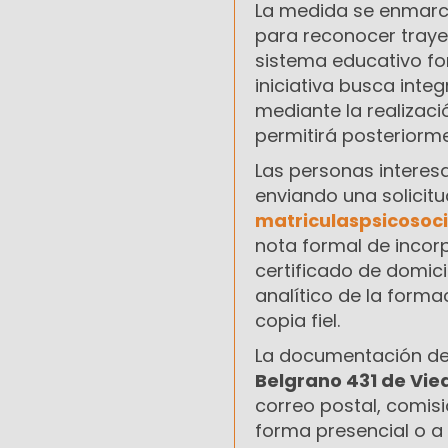
La medida se enmarc
para reconocer traye
sistema educativo for
iniciativa busca int
mediante la realizac
permitirá posteriorme
Las personas interes
enviando una solicitu
matriculaspsicosoc
nota formal de incorp
certificado de domici
analítico de la forma
copia fiel.
La documentación de
Belgrano 431 de Vi
correo postal, comis
forma presencial o a