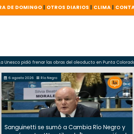
RA DE DOMINGO
|
OTROS DIARIOS
|
CLIMA
|
CONT
idió frenar las obras del oleoducto en Punta Colorada
O
6 agosto 2026
Río Negro
Sanguinetti se sumó a Cambia Río Negro y