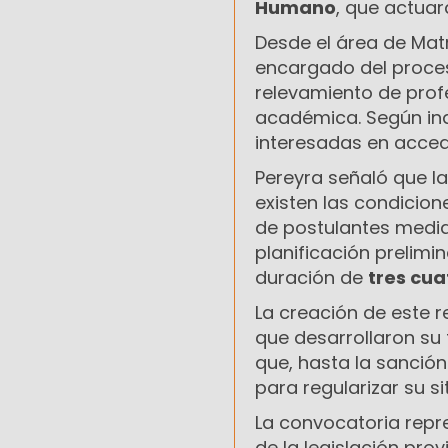
Humano
, que actua
Desde el área de Mat
encargado del proces
relevamiento de prof
académica. Según indi
interesadas en acced
Pereyra señaló que la
existen las condicion
de postulantes media
planificación prelimi
duración de
tres cua
La creación de este 
que desarrollaron su
que, hasta la sanció
para regularizar su s
La convocatoria repr
de la legislación prov