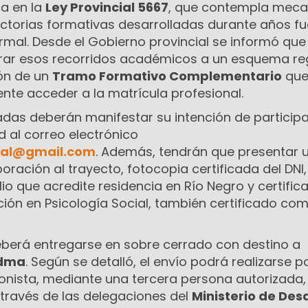
a en la
Ley Provincial 5667
, que contempla mec
ctorias formativas desarrolladas durante años fu
mal. Desde el Gobierno provincial se informó que 
egrar esos recorridos académicos a un esquema re
ión de un
Tramo Formativo Complementario
qu
nte acceder a la matrícula profesional.
adas deberán manifestar su intención de participa
d al correo electrónico
ial@gmail.com
. Además, tendrán que presentar 
oración al trayecto, fotocopia certificada del DNI,
lio que acredite residencia en Río Negro y certific
ción en Psicología Social, también certificado co
berá entregarse en sobre cerrado con destino a
edma
. Según se detalló, el envío podrá realizarse p
ionista, mediante una tercera persona autorizada,
 través de las delegaciones del
Ministerio de Desa