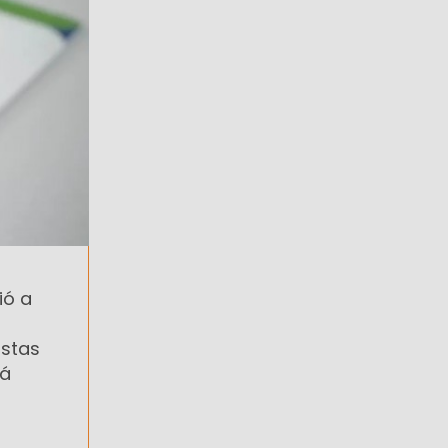
ió a
istas
rá