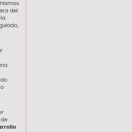
anismos
era del
la
gulado,
e
r
una
ado
mo
or
 de
rrollo