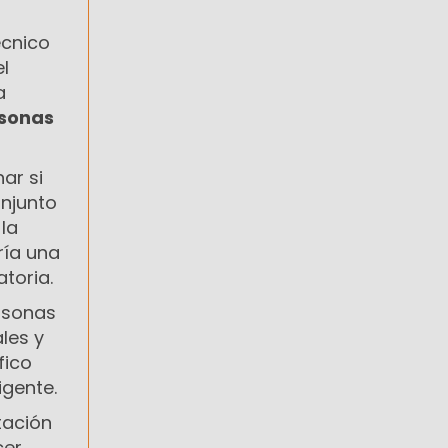
écnico
l
a
rsonas
ar si
onjunto
la
ría una
toria.
rsonas
les y
fico
igente.
tación
cer