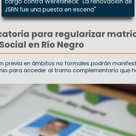
cargó contra Weretilneck: "La renovación de
JSRN fue una puesta en escena"
toria para regularizar matrí
 Social en Río Negro
n previa en ámbitos no formales podrán manifest
junio para acceder al tramo complementario que ha