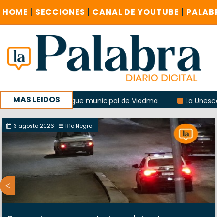
HOME
|
SECCIONES
|
CANAL DE YOUTUBE
|
PALAB
MAS LEIDOS
ón del albergue municipal de Viedma
La Unesco pidió fren
 encuentro provincial en Roca
3 agosto 2026
Río Negro