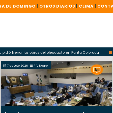
RA DE DOMINGO
|
OTROS DIARIOS
|
CLIMA
|
CONT
ar las obras del oleoducto en Punta Colorada
Odarda recl
7 agosto 2026
Río Negro