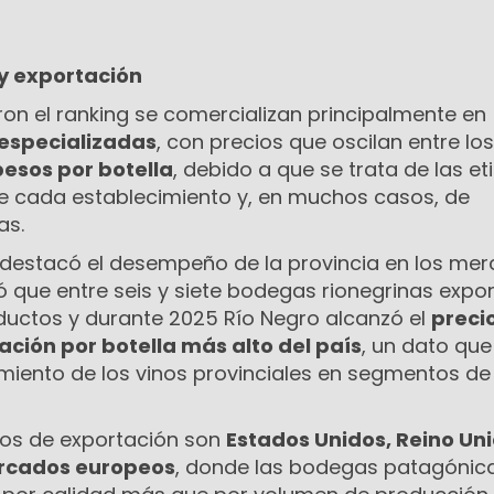
y exportación
ron el ranking se comercializan principalmente en
 especializadas
, con precios que oscilan entre los
pesos por botella
, debido a que se trata de las e
e cada establecimiento y, en muchos casos, de
as.
 destacó el desempeño de la provincia en los me
có que entre seis y siete bodegas rionegrinas expo
uctos y durante 2025 Río Negro alcanzó el
preci
ción por botella más alto del país
, un dato que
miento de los vinos provinciales en segmentos de
inos de exportación son
Estados Unidos, Reino Uni
mercados europeos
, donde las bodegas patagónic