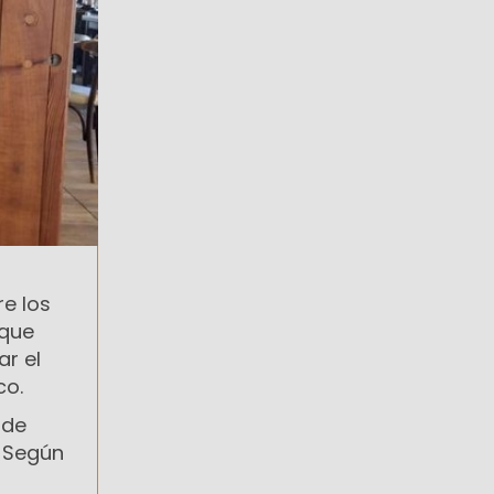
e los
que
ar el
co.
 de
. Según