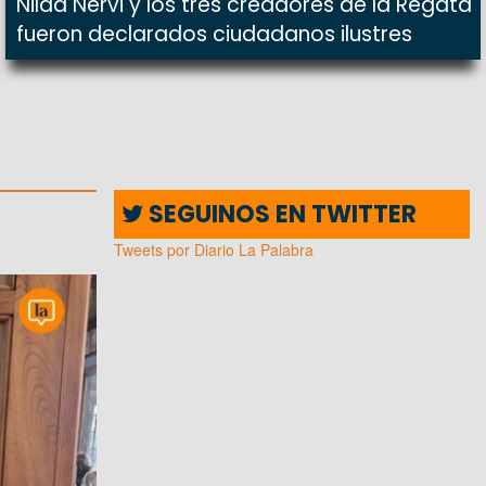
Nilda Nervi y los tres creadores de la Regata
fueron declarados ciudadanos ilustres
SEGUINOS EN TWITTER
Tweets por Diario La Palabra