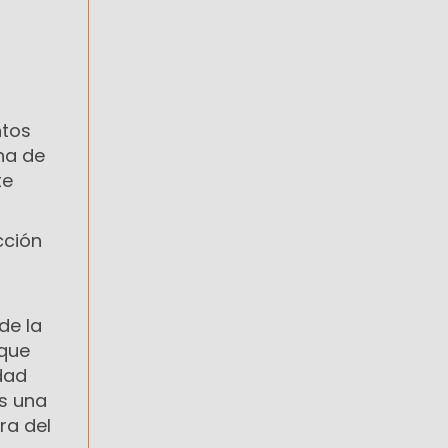
a
ntos
ona de
te
cción
de la
 que
dad
es una
ra del