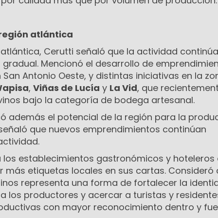
 por calidad más que por volumen de producción.
 región atlántica
 atlántica, Cerutti señaló que la actividad continú
gradual. Mencionó el desarrollo de emprendimie
n San Antonio Oeste, y distintas iniciativas en la z
Wapisa
,
Viñas de Lucía
y
La Vid
, que recientemen
inos bajo la categoría de bodega artesanal.
có además el potencial de la región para la produ
 y señaló que nuevos emprendimientos continúan
ctividad.
a los establecimientos gastronómicos y hoteleros 
ar más etiquetas locales en sus cartas. Consideró
inos representa una forma de fortalecer la identi
 los productores y acercar a turistas y resident
roductivas con mayor reconocimiento dentro y fue