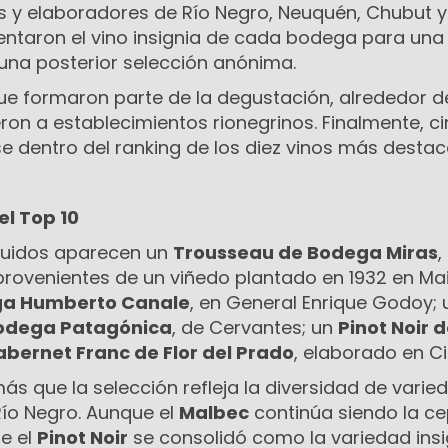
s y elaboradores de Río Negro, Neuquén, Chubut y
ntaron el vino insignia de cada bodega para una
 una posterior selección anónima.
que formaron parte de la degustación, alrededor d
on a establecimientos rionegrinos. Finalmente, c
se dentro del ranking de los diez vinos más desta
el Top 10
nguidos aparecen un
Trousseau de Bodega Miras
,
rovenientes de un viñedo plantado en 1932 en Ma
ega Humberto Canale
, en General Enrique Godoy; 
Bodega Patagónica
, de Cervantes; un
Pinot Noir 
bernet Franc de Flor del Prado
, elaborado en Cip
s que la selección refleja la diversidad de varie
ío Negro. Aunque el
Malbec
continúa siendo la c
ue el
Pinot Noir
se consolidó como la variedad insi