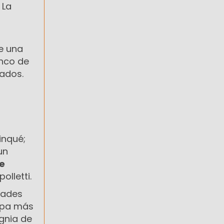
 La
e una
inco de
cados.
inqué;
un
de
olletti.
dades
epa más
gnia de