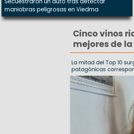
Secuestraron un auto tras detectar
maniobras peligrosas en Viedma
Cinco vinos r
mejores de la
La mitad del Top 10 su
patagónicas correspon