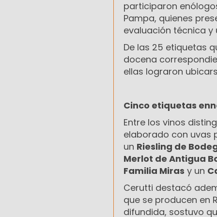
participaron enólogo
Pampa, quienes prese
evaluación técnica y
De las 25 etiquetas 
docena correspondier
ellas lograron ubicar
Cinco etiquetas enn
Entre los vinos disti
elaborado con uvas p
un
Riesling de Bod
Merlot de Antigua 
Familia Miras
y un
Ca
Cerutti destacó ademá
que se producen en R
difundida, sostuvo q