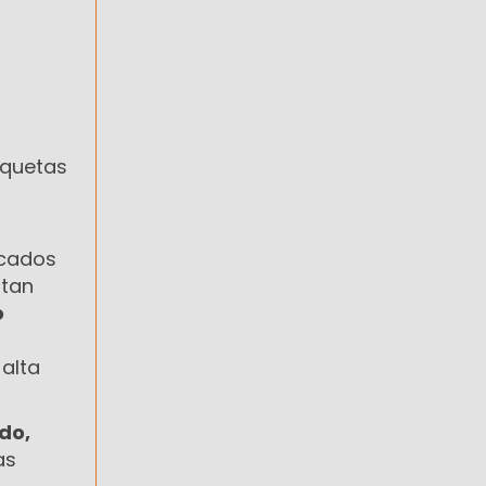
tiquetas
rcados
rtan
o
 alta
do,
as