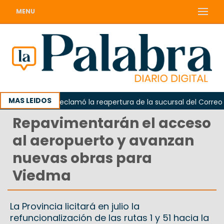
MENU
MAS LEIDOS
Odarda reclamó la reapertura de la sucursal del Correo Arge
Repavimentarán el acceso
al aeropuerto y avanzan
nuevas obras para
Viedma
La Provincia licitará en julio la
refuncionalización de las rutas 1 y 51 hacia la