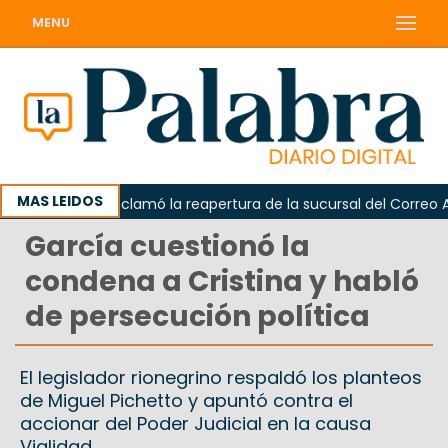
MENU
MAS LEIDOS
Odarda reclamó la reapertura de la sucursal del Correo Argen
García cuestionó la
condena a Cristina y habló
de persecución política
El legislador rionegrino respaldó los planteos
de Miguel Pichetto y apuntó contra el
accionar del Poder Judicial en la causa
Vialidad