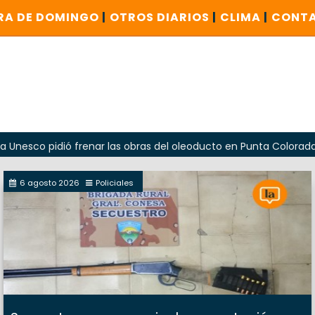
RA DE DOMINGO
|
OTROS DIARIOS
|
CLIMA
|
CONT
dió frenar las obras del oleoducto en Punta Colorada
Od
6 agosto 2026
Policiales