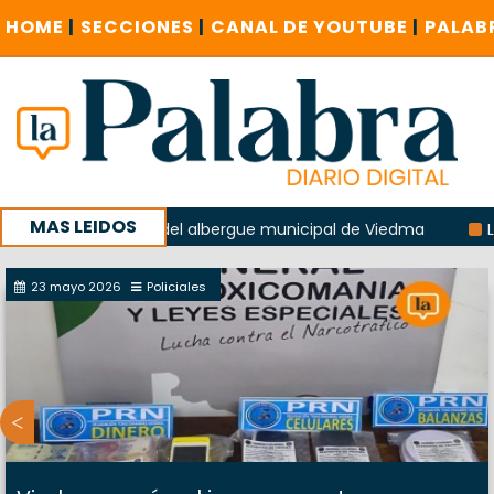
HOME
|
SECCIONES
|
CANAL DE YOUTUBE
|
PALAB
MAS LEIDOS
a explosión del albergue municipal de Viedma
La Unesco pi
a con un encuentro provincial en Roca
23 mayo 2026
Policiales