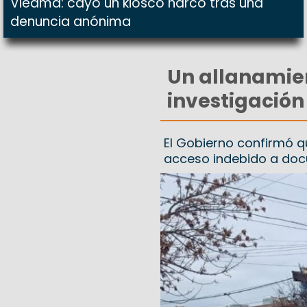
Viedma: cayó un kiosco narco tras una
denuncia anónima
Un allanamien
investigación 
El Gobierno confirmó qu
acceso indebido a docu