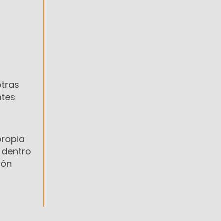
otras
ntes
propia
 dentro
ión