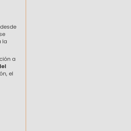
o desde
se
 la
ción a
del
ón, el