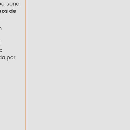
persona
bos de
.
n
l
o
da por