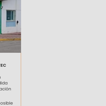
TEC
n
dida
mación
posible