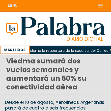
MENU
MAS LEIDOS
Odarda reclamó la reapertura de la sucursal del Correo Argen
Viedma sumará dos
vuelos semanales y
aumentará un 50% su
conectividad aérea
Desde el 10 de agosto, Aerolíneas Argentinas
pasará de cuatro a seis frecuencias