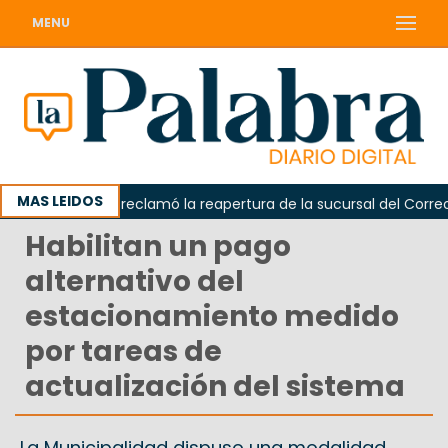
MENU
MAS LEIDOS
Odarda reclamó la reapertura de la sucursal del Correo Arg
Habilitan un pago
alternativo del
estacionamiento medido
por tareas de
actualización del sistema
La Municipalidad dispuso una modalidad