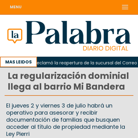
MENU
MAS LEIDOS
Odarda reclamó la reapertura de la sucursal del Correo Arge
La regularización dominial
llega al barrio Mi Bandera
El jueves 2 y viernes 3 de julio habrá un
operativo para asesorar y recibir
documentación de familias que busquen
acceder al título de propiedad mediante la
Ley Pierri