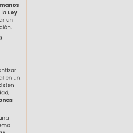
Humanos
 la
Ley
ar un
ción.
a
antizar
al en un
xisten
dad,
onas
guna
tema
as