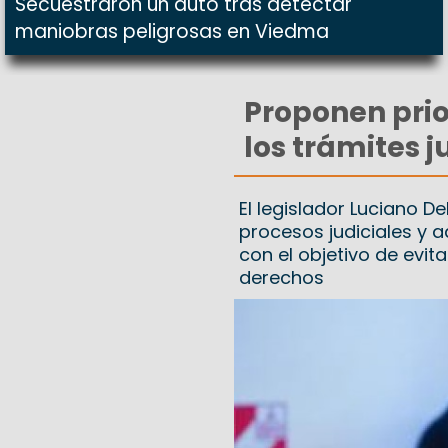
Secuestraron un auto tras detectar
maniobras peligrosas en Viedma
Proponen prio
los trámites j
El legislador Luciano 
procesos judiciales y 
con el objetivo de evit
derechos