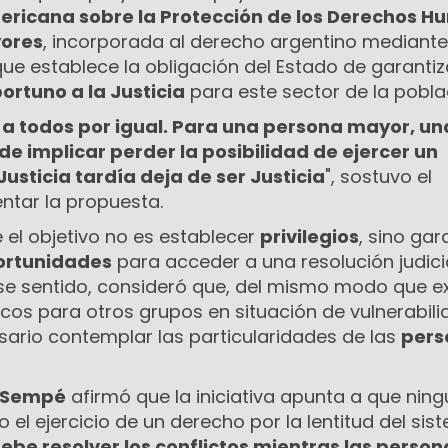
ericana sobre la Protección de los Derechos 
yores
, incorporada al derecho argentino mediante
que establece la obligación del Estado de garantiz
ortuno a la Justicia
para este sector de la pobla
 a todos por igual. Para una persona mayor, un
e implicar perder la posibilidad de ejercer un
Justicia tardía deja de ser Justicia
", sostuvo el
ntar la propuesta.
 el objetivo no es establecer
privilegios
, sino gar
portunidades
para acceder a una resolución judici
ese sentido, consideró que, del mismo modo que e
os para otros grupos en situación de vulnerabili
sario contemplar las particularidades de las
pers
 Sempé
afirmó que la iniciativa apunta a que nin
 el ejercicio de un derecho por la lentitud del sis
debe resolver los conflictos mientras las person