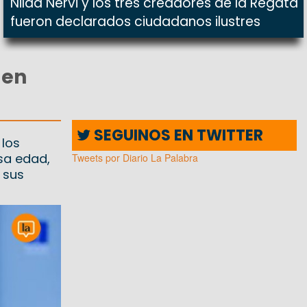
Nilda Nervi y los tres creadores de la Regata
fueron declarados ciudadanos ilustres
 en
SEGUINOS EN TWITTER
 los
sa edad,
Tweets por Diario La Palabra
 sus