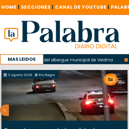
HOME
|
SECCIONES
|
CANAL DE YOUTUBE
|
PALAB
MAS LEIDOS
la explosión del albergue municipal de Viedma
La Unesco 
aña con un encuentro provincial en Roca
3 agosto 2026
Río Negro