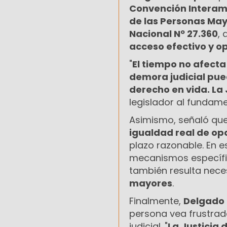
Convención Interam
de las Personas Ma
Nacional Nº 27.360
, 
acceso efectivo y op
"
El tiempo no afecta
demora judicial pued
derecho en vida. La 
legislador al fundame
Asimismo, señaló que
igualdad real de o
plazo razonable. En 
mecanismos específic
también resulta nece
mayores
.
Finalmente,
Delgado
persona vea frustrado
judicial. "
La Justicia 