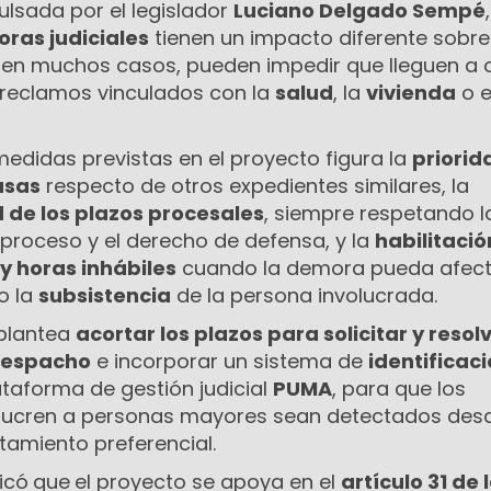
ulsada por el legislador
Luciano Delgado Sempé
ras judiciales
tienen un impacto diferente sobre
 en muchos casos, pueden impedir que lleguen a 
 reclamos vinculados con la
salud
, la
vivienda
o e
 medidas previstas en el proyecto figura la
priorid
usas
respecto de otros expedientes similares, la
 de los plazos procesales
, siempre respetando l
 proceso y el derecho de defensa, y la
habilitació
y horas inhábiles
cuando la demora pueda afect
o la
subsistencia
de la persona involucrada.
 plantea
acortar los plazos para solicitar y resolv
despacho
e incorporar un sistema de
identificac
ataforma de gestión judicial
PUMA
, para que los
olucren a personas mayores sean detectados desd
atamiento preferencial.
icó
que
el proyecto se apoya en el
artículo 31 de 