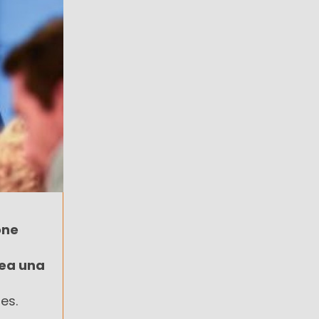
one
sea una
es.