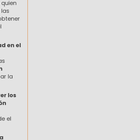
, quien
 las
obtener
l
ad en el
as
n
ar la
er los
ión
e el
la