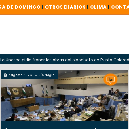
RA DE DOMINGO
|
OTROS DIARIOS
|
CLIMA
|
CONT
pidió frenar las obras del oleoducto en Punta Colorada
O
7 agosto 2026
Río Negro