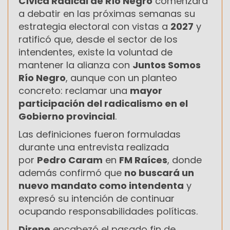
Cívica Radical de Río Negro
comenzará
a debatir en las próximas semanas su
estrategia electoral con vistas a
2027
y
ratificó que, desde el sector de los
intendentes, existe la voluntad de
mantener la alianza con
Juntos Somos
Río Negro
, aunque con un planteo
concreto: reclamar una
mayor
participación del radicalismo en el
Gobierno provincial
.
Las definiciones fueron formuladas
durante una entrevista realizada
por
Pedro Caram
en
FM Raíces
, donde
además confirmó que
no buscará un
nuevo mandato como intendenta
y
expresó su intención de continuar
ocupando responsabilidades políticas.
Direne
encabezó el pasado fin de