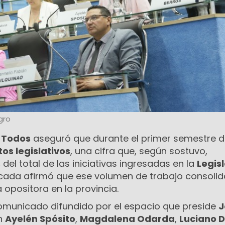
gro
 Todos
aseguró que durante el primer semestre 
os legislativos
, una cifra que, según sostuvo,
%
del total de las iniciativas ingresadas en la
Legis
ncada afirmó que ese volumen de trabajo consolida
 opositora en la provincia.
omunicado difundido por el espacio que preside
J
n
Ayelén Spósito
,
Magdalena Odarda
,
Luciano 