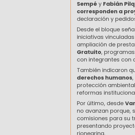
Sempé
y
Fabián Pil
corresponden a proy
declaración y pedidos
Desde el bloque seña
iniciativas vinculada
ampliación de presta
Gratuito
, programas
con integrantes con 
También indicaron q
derechos humanos
,
protección ambiental,
reformas instituciona
Por último, desde
Va
no avanzan porque, se
comisiones para su t
presentando proyect
rionegrina.