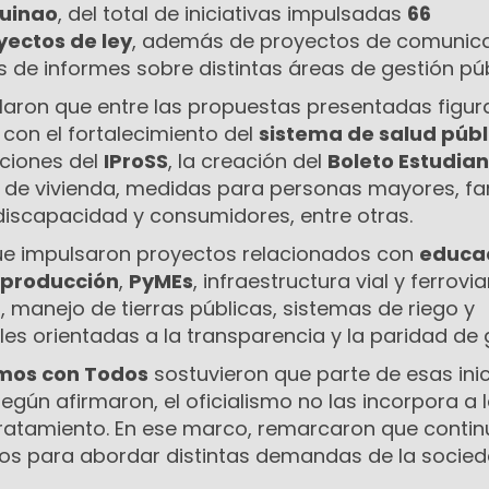
quinao
, del total de iniciativas impulsadas
66
ectos de ley
, además de proyectos de comunica
 de informes sobre distintas áreas de gestión púb
laron que entre las propuestas presentadas figur
s con el fortalecimiento del
sistema de salud públ
ciones del
IProSS
, la creación del
Boleto Estudiant
 de vivienda, medidas para personas mayores, fa
discapacidad y consumidores, entre otras.
ue impulsaron proyectos relacionados con
educa
producción
,
PyMEs
, infraestructura vial y ferrovia
 manejo de tierras públicas, sistemas de riego y
les orientadas a la transparencia y la paridad de 
mos con Todos
sostuvieron que parte de esas inic
gún afirmaron, el oficialismo no las incorpora a 
ratamiento. En ese marco, remarcaron que conti
os para abordar distintas demandas de la socie