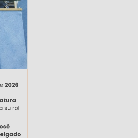
de
2026
latura
 su rol
osé
Delgado