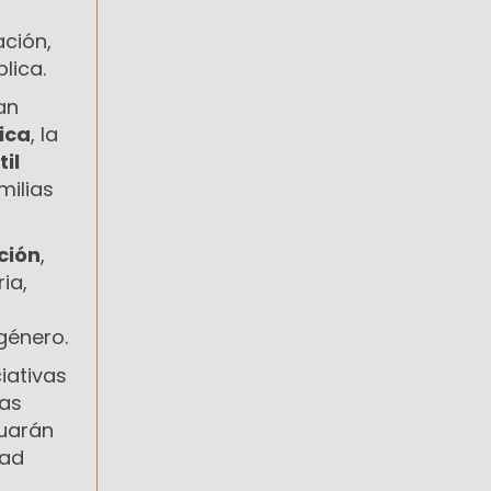
ción,
lica.
an
ica
, la
il
milias
ción
,
ria,
género.
iativas
las
nuarán
dad