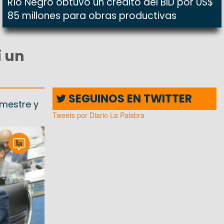
Río Negro obtuvo un crédito del BID por US$
85 millones para obras productivas
i un
SEGUINOS EN TWITTER
emestre y
Tweets por Diario La Palabra