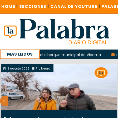
HOME
|
SECCIONES
|
CANAL DE YOUTUBE
|
PALAB
MAS LEIDOS
 la explosión del albergue municipal de Viedma
La Unesco 
aña con un encuentro provincial en Roca
3 agosto 2026
Río Negro