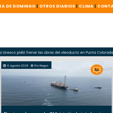
RA DE DOMINGO
|
OTROS DIARIOS
|
CLIMA
|
CONT
pidió frenar las obras del oleoducto en Punta Colorada
6 agosto 2026
Río Negro