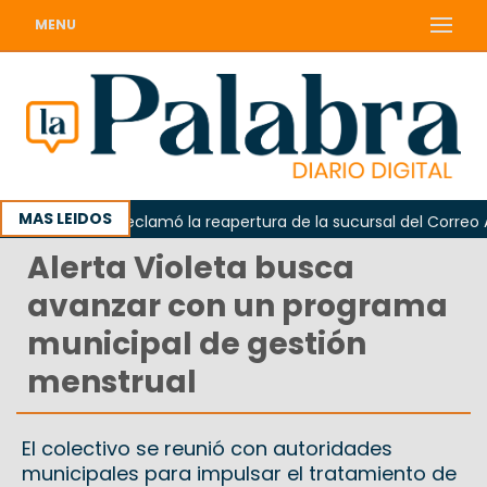
MENU
MAS LEIDOS
Odarda reclamó la reapertura de la sucursal del Correo Arge
Alerta Violeta busca
avanzar con un programa
municipal de gestión
menstrual
El colectivo se reunió con autoridades
municipales para impulsar el tratamiento de