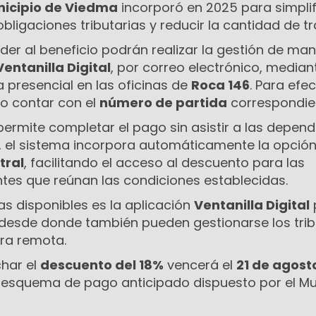
icipio de Viedma
incorporó en 2025 para simplif
bligaciones tributarias y reducir la cantidad de tr
er al beneficio podrán realizar la gestión de ma
Ventanilla Digital
, por correo electrónico, median
presencial en las oficinas de
Roca 146
. Para efec
io contar con el
número de partida
correspondie
permite completar el pago sin asistir a las depen
 el sistema incorpora automáticamente la opció
tral
, facilitando el acceso al descuento para las
tes que reúnan las condiciones establecidas.
vas disponibles es la aplicación
Ventanilla Digital
, desde donde también pueden gestionarse los tri
ra remota.
char el
descuento del 18%
vencerá el
21 de agost
l esquema de pago anticipado dispuesto por el Mun