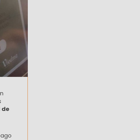
en
s
1 de
 pago