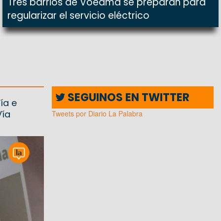
Tres barrios de Voedma se preparan para
regularizar el servicio eléctrico
SEGUINOS EN TWITTER
ía e
Vía
Tweets por Diario La Palabra