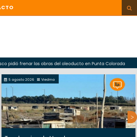
ACTO
frenar las obras del oleoducto en Punta Colorada
5 agosto 2026
Viedma