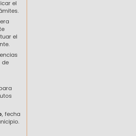
icar el
ámites.
nera
te
tuar el
nte.
dencias
n de
para
butos
o
, fecha
icipio.