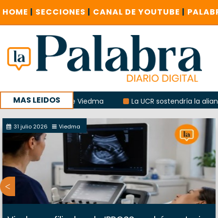
HOME
|
SECCIONES
|
CANAL DE YOUTUBE
|
PALAB
MAS LEIDOS
e municipal de Viedma
La UCR sostendría la alianza con 
o Argentino en Sierra Grande
31 julio 2026
Viedma