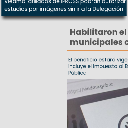
Viedma: afiliados de IPROSS podrán autorizar
estudios por imágenes sin ir a la Delegación
Habilitaron e
municipales 
El beneficio estará vig
incluye el Impuesto al 
Pública