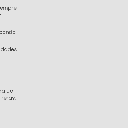
iempre
y
acando
ridades
da de
neras.