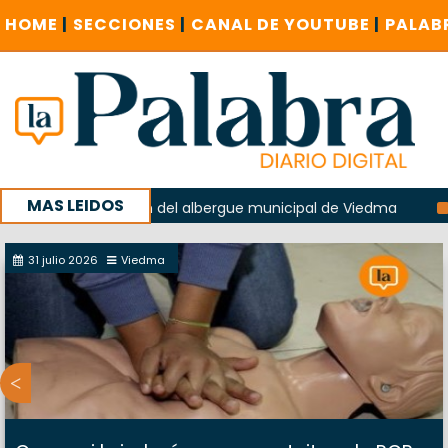
HOME
|
SECCIONES
|
CANAL DE YOUTUBE
|
PALAB
MAS LEIDOS
 la explosión del albergue municipal de Viedma
La Unesco 
aña con un encuentro provincial en Roca
31 julio 2026
Viedma