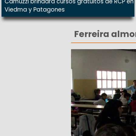
Camuzzi brindará cursos gratuitos de RCP en
Viedma y Patagones
Ferreira almo