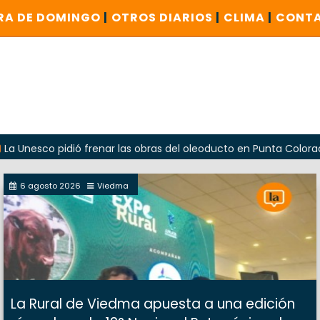
RA DE DOMINGO
|
OTROS DIARIOS
|
CLIMA
|
CONT
pidió frenar las obras del oleoducto en Punta Colorada
6 agosto 2026
Viedma
La Rural de Viedma apuesta a una edición