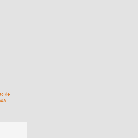
to de
vada