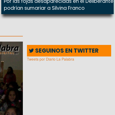
Por las fojas desaparecidas en el Deliberante
podrían sumariar a Silvina Franco
SEGUINOS EN TWITTER
Tweets por Diario La Palabra