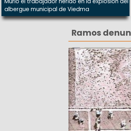
Murió el trabajador herido en la explosión del
albergue municipal de Viedma
Ramos denunci