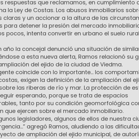
as respuestas que reclamamos, en cumplimiento d
na la Ley de Costas. Los abusos inmobiliarios sobr
 claras y un accionar a la altura de las circunstan
s para detener la presión del mercado inmobiliari
s pocos, intenta convertir en urbano el suelo rural
año la concejal denunció una situación de simila
riéndose a esta nueva alerta, Ramos relacionó su g
mpliación del ejido de la ciudad de Viedma.
rgente coincide con lo importante… los comportam
ostas, exigen la definición de la ampliación del ej
obre las riberas de río y mar. La protección de es
seguir esperando, porque se trata de espacios
ables, tanto por su condición geomorfológica c
ión que ejercen sobre el mercado inmobiliario.
unos legisladores, algunos de ellos de nuestra ci
gencia…” agregó Ramos, aludiendo a las dificult
oyecto de ampliación del ejido municipal, de autor