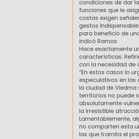
condiciones de dar l
funciones que le asig
costas exigen señales
gestos indispensable
para beneficio de uno
indicó Ramos.
Hace exactamente un 
características. Refi
con la necesidad de a
“En estos casos lo u
especulativos en las c
la ciudad de Viedma s
territorios no puede 
absolutamente vulner
la irresistible atracc
Lamentablemente, alg
no comparten esta ur
las que tramita el pr