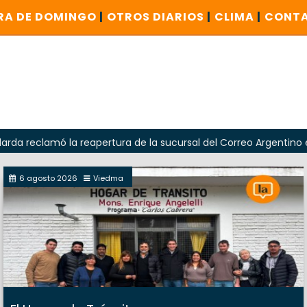
RA DE DOMINGO
|
OTROS DIARIOS
|
CLIMA
|
CONT
mó la reapertura de la sucursal del Correo Argentino en Sierra
6 agosto 2026
Viedma