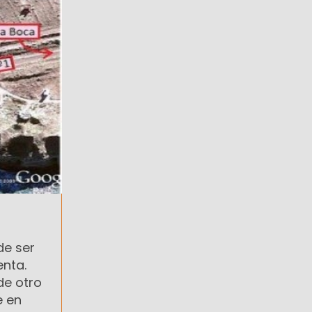
de ser
enta.
de otro
e en