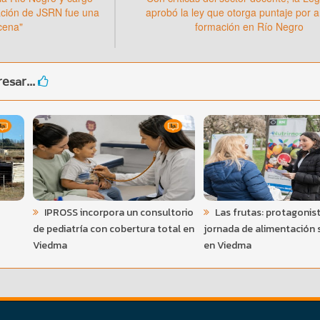
ación de JSRN fue una
aprobó la ley que otorga puntaje por a
cena"
formación en Río Negro
esar...
IPROSS incorpora un consultorio
Las frutas: protagonis
de pediatría con cobertura total en
jornada de alimentación 
Viedma
en Viedma