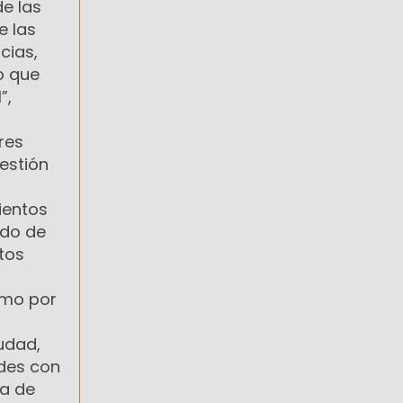
e las
e las
cias,
o que
”,
res
estión
ientos
ido de
tos
omo por
udad,
ades con
ía de