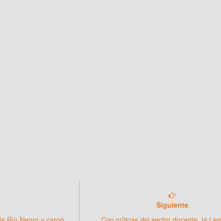
Siguiente
ia Río Negro y cargó
Con críticas del sector docente, la Leg