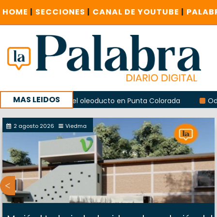
HOME
|
SECCIONES
|
CANAL DE YOUTUBE
|
PALAB
MAS LEIDOS
r las obras del oleoducto en Punta Colorada
Odarda recla
2 agosto 2026
Viedma