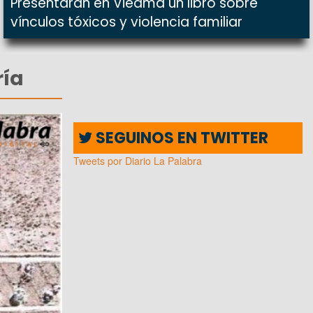
Presentarán en Viedma un libro sobre
vínculos tóxicos y violencia familiar
ría
SEGUINOS EN TWITTER
Tweets por Diario La Palabra