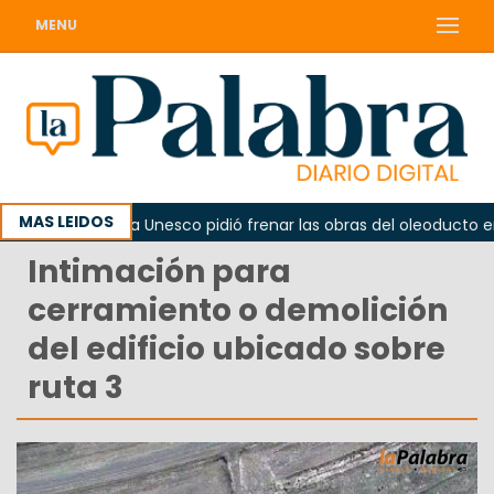
MENU
MAS LEIDOS
erno
La Unesco pidió frenar las obras del oleoducto en 
Intimación para
cerramiento o demolición
del edificio ubicado sobre
ruta 3