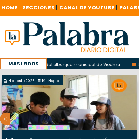
HOME
|
SECCIONES
|
CANAL DE YOUTUBE
|
PALAB
MAS LEIDOS
en la explosión del albergue municipal de Viedma
La Unes
ampaña con un encuentro provincial en Roca
4 agosto 2026
Río Negro