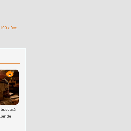
 100 años
a buscará
ller de