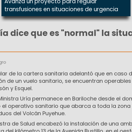
Avanza un proyecto para regular
transfusiones en situaciones de urgencia
ía dice que es "normal" la situ
gro
tular de la cartera sanitaria adelantó que en caso 
ión de un vuelo sanitario, se encuentran operables
són y Esquel.
Ministra Uría permanece en Bariloche desde el do
el operativo sanitario que abarca a toda la zona
iduos del Volcán Puyehue.
nistra de Salud encabezó la instalación de una am
 del kilómetro 13 de la Avenida Bustillo, en el oest