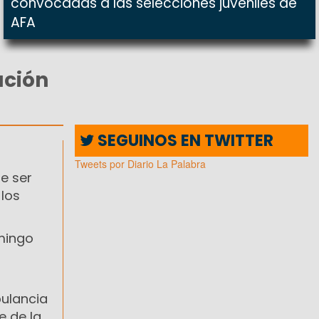
convocadas a las selecciones juveniles de
AFA
ación
SEGUINOS EN TWITTER
Tweets por Diario La Palabra
de ser
 los
mingo
bulancia
e de la