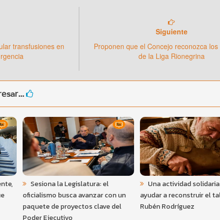
Siguiente
lar transfusiones en
Proponen que el Concejo reconozca los
urgencia
de la Liga Rionegrina
esar...
ente,
Sesiona la Legislatura: el
Una actividad solidari
ue
oficialismo busca avanzar con un
ayudar a reconstruir el ta
paquete de proyectos clave del
Rubén Rodríguez
Poder Ejecutivo