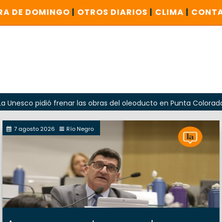
RA DE DOMINGO
|
OTROS DIARIOS
|
CLIMA
|
CONT
co pidió frenar las obras del oleoducto en Punta Colorada
7 agosto 2026
Río Negro