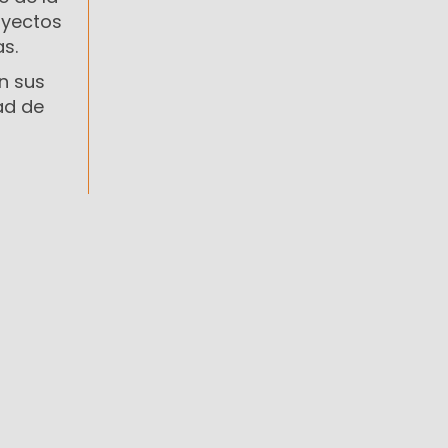
oyectos
s.
on sus
ad de