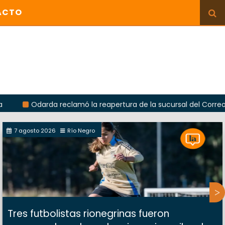
ACTO
Odarda reclamó la reapertura de la sucursal del Correo Argen
7 agosto 2026
Río Negro
Tres futbolistas rionegrinas fueron