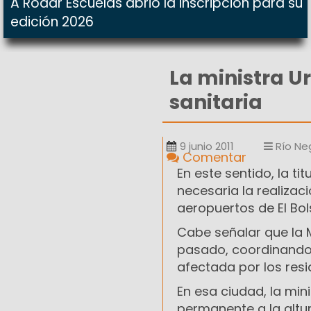
A Rodar Escuelas abrió la inscripción para su
edición 2026
La ministra Ur
sanitaria
9 junio 2011
Río Ne
Comentar
En este sentido, la ti
necesaria la realizac
aeropuertos de El Bol
Cabe señalar que la 
pasado, coordinando 
afectada por los res
En esa ciudad, la mi
permanente a la altura