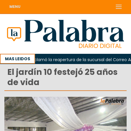
MENU
MAS LEIDOS
Odarda reclamó la reapertura de la sucursal del Correo Argen
El jardín 10 festejó 25 años
de vida