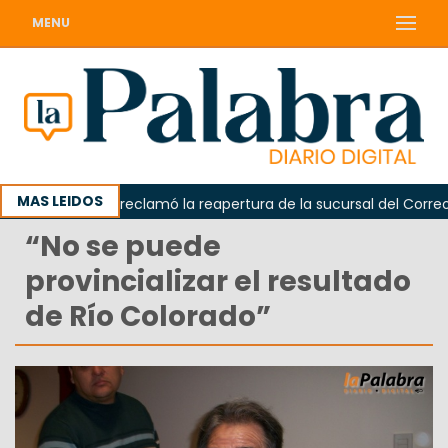
MENU
MAS LEIDOS
Odarda reclamó la reapertura de la sucursal del Correo Arg
“No se puede
provincializar el resultado
de Río Colorado”