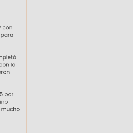
y con
 para
mpletó
con la
eron
95 por
sino
to mucho