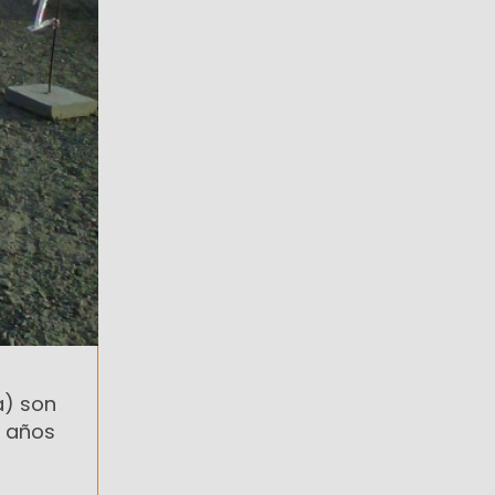
a) son
s años