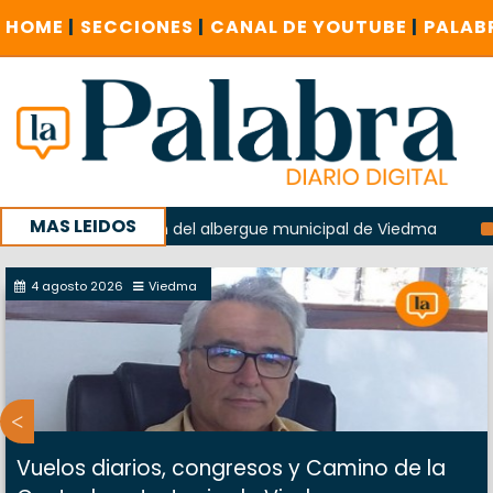
HOME
|
SECCIONES
|
CANAL DE YOUTUBE
|
PALAB
MAS LEIDOS
la explosión del albergue municipal de Viedma
La Unesco 
aña con un encuentro provincial en Roca
4 agosto 2026
Viedma
Vuelos diarios, congresos y Camino de la