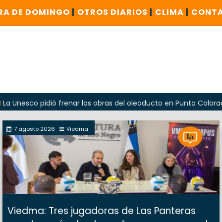
RA DE DOMINGO
|
OTROS DIARIOS
|
CLIMA
|
CONT
pidió frenar las obras del oleoducto en Punta Colorada
O
7 agosto 2026
Viedma
Viedma: Tres jugadoras de Las Panteras