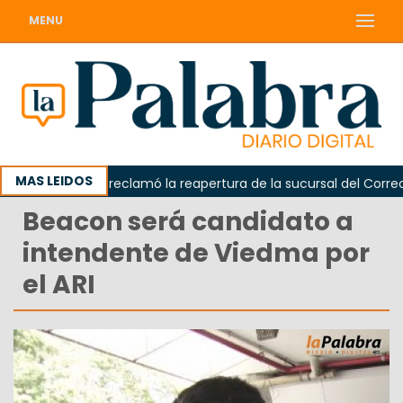
MENU
MAS LEIDOS
Odarda reclamó la reapertura de la sucursal del Correo Arg
Beacon será candidato a
intendente de Viedma por
el ARI