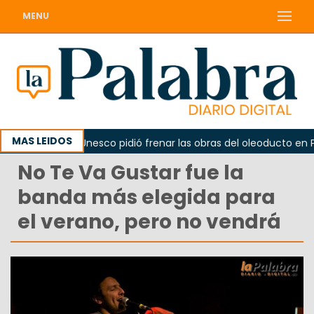
MENU
MAS LEIDOS
no
La Unesco pidió frenar las obras del oleoducto en Pun
No Te Va Gustar fue la
banda más elegida para
el verano, pero no vendrá