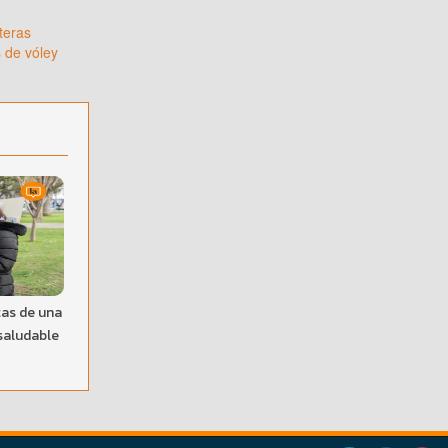
teras
de vóley
tas de una
saludable