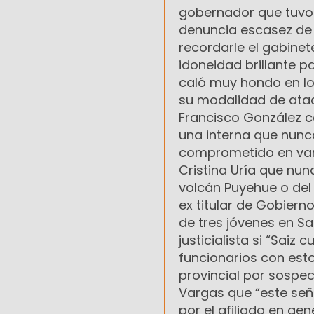
gobernador que tuvo l
denuncia escasez de 
recordarle el gabine
idoneidad brillante 
caló muy hondo en lo
su modalidad de atac
Francisco González co
una interna que nunca
comprometido en varia
Cristina Uría que nun
volcán Puyehue o del 
ex titular de Gobiern
de tres jóvenes en Sa
justicialista si “Sai
funcionarios con est
provincial por sospec
Vargas que “este seño
por el afiliado en gen