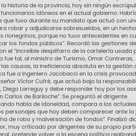
a historia de la provincia, hoy sin ningún escrúpul
funcionarios idóneos en el actual gobierno. Habrí
te que tuvo durante su mandato que actuó con un
para robar y adjudicarse sobresueldos, en un hech
s rionegrinos, porque no tuvo antecedentes en c
ar los fondos públicos”. Recordó las gestiones d
n el “increíble despilfarro de la cartelería usada 
 fue tal, al ministro de Turismo, Omar Contreras,
s causas, la ineficiencia absoluta en la gestión 
ca fue a Ingeniero Jacobacci en la crisis provocad
señor Víctor Cufré, que actuó bajo la responsabil
o, Diego Larreguy y debe responder hoy por los as
n Carlos de Bariloche”. Se preguntó el dirigente
z cuando habla de idoneidad, compara a los actuale
os personajes que hoy deben comparecer ante la j
ha de robo y malversación de fondos”. Finalizó di
r, muy criticado por dirigentes de su propio part
eral, pretende volver a la escena política realizan