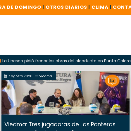
RA DE DOMINGO
|
OTROS DIARIOS
|
CLIMA
|
CONT
 pidió frenar las obras del oleoducto en Punta Colorada
7 agosto 2026
Viedma
Viedma: Tres jugadoras de Las Panteras