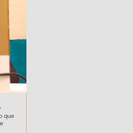
y
ho que
de