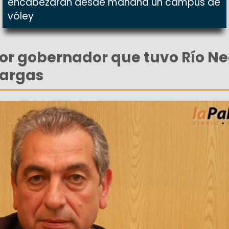
encabezarán desde mañana un campus de
vóley
peor gobernador que tuvo Río Ne
Vargas