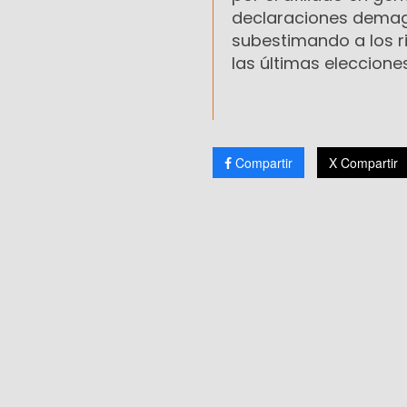
declaraciones demag
subestimando a los r
las últimas eleccione
Compartir
X Compartir