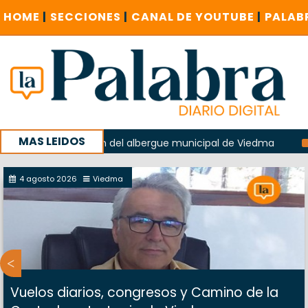
HOME
|
SECCIONES
|
CANAL DE YOUTUBE
|
PALAB
MAS LEIDOS
 la explosión del albergue municipal de Viedma
La Unesco
paña con un encuentro provincial en Roca
4 agosto 2026
Viedma
Vuelos diarios, congresos y Camino de la