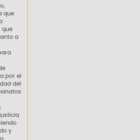
o,
a que
a
o que
uanto a
e
para
de
a por el
idad del
esinatos
s
usticia
ciendo
ido y
do