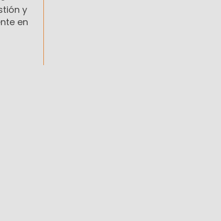
tión y
nte en