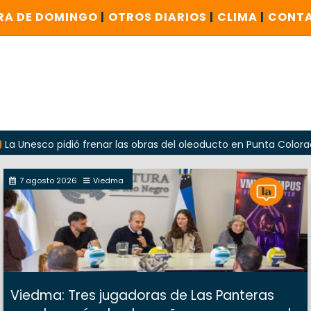
RA DE DOMINGO
|
OTROS DIARIOS
|
CLIMA
|
CONT
co pidió frenar las obras del oleoducto en Punta Colorada
7 agosto 2026
Viedma
Viedma: Tres jugadoras de Las Panteras