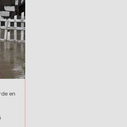
rde en
5