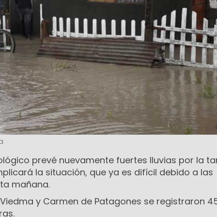
a
lógico prevé nuevamente fuertes lluvias por la ta
licará la situación, que ya es difícil debido a las
sta mañana.
 Viedma y Carmen de Patagones se registraron 4
ras.