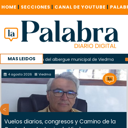
HOME
|
SECCIONES
|
CANAL DE YOUTUBE
|
PALAB
MAS LEIDOS
en la explosión del albergue municipal de Viedma
La Unes
ampaña con un encuentro provincial en Roca
4 agosto 2026
Viedma
Vuelos diarios, congresos y Camino de la