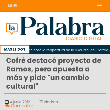
MENU
MAS LEIDOS
Odarda reclamó la reapertura de la sucursal del Correo Arge
Cofré destacó proyecto de
Ramos, pero apuesta a
más y pide "un cambio
cultural"
4 junio 2012
Viedma
Comentar