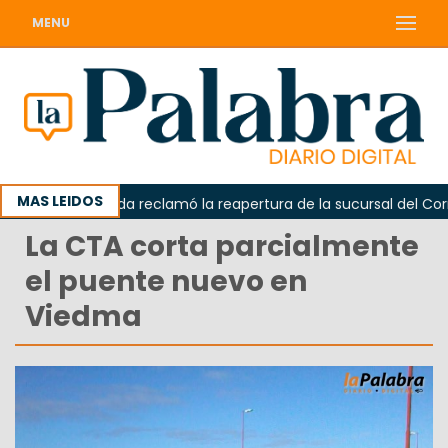
MENU
MAS LEIDOS
Odarda reclamó la reapertura de la sucursal del Correo
La CTA corta parcialmente
el puente nuevo en
Viedma