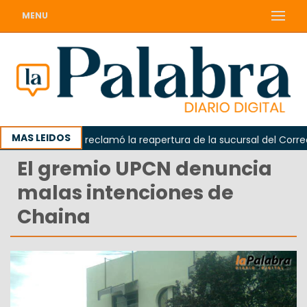
MENU
MAS LEIDOS
Odarda reclamó la reapertura de la sucursal del Correo Ar
El gremio UPCN denuncia
malas intenciones de
Chaina