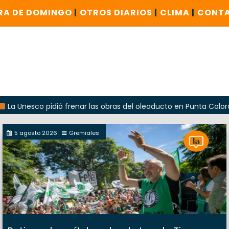
RA DE DOMINGO
|
OTROS DIARIOS
|
CLIMA
|
CONT
nesco pidió frenar las obras del oleoducto en Punta Colorada
5 agosto 2026
Gremiales