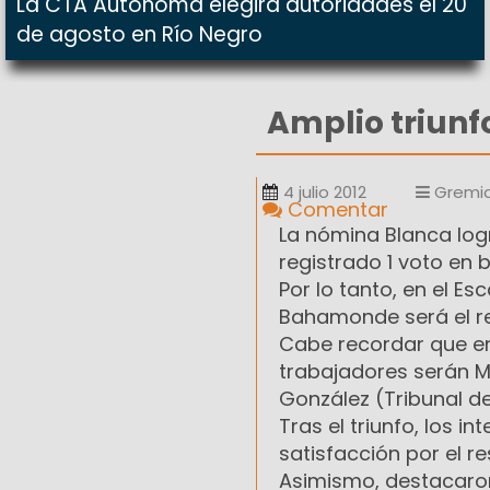
La CTA Autónoma elegirá autoridades el 20
de agosto en Río Negro
Amplio triunf
4 julio 2012
Gremia
Comentar
La nómina Blanca logr
registrado 1 voto en b
Por lo tanto, en el Es
Bahamonde será el rep
Cabe recordar que en
trabajadores serán Ma
González (Tribunal de
Tras el triunfo, los i
satisfacción por el r
Asimismo, destacaron