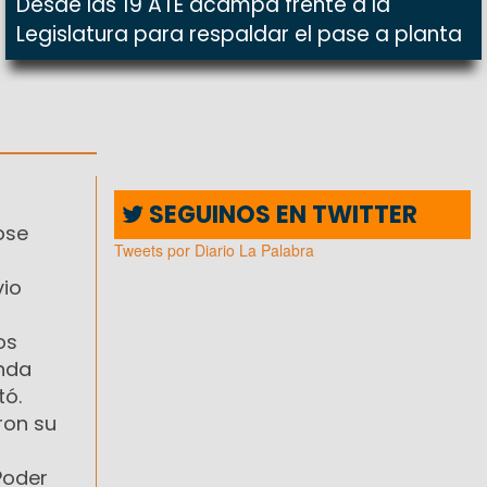
Desde las 19 ATE acampa frente a la
Legislatura para respaldar el pase a planta
SEGUINOS EN TWITTER
ose
Tweets por Diario La Palabra
vio
os
anda
tó.
ron su
Poder