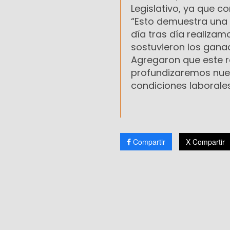
Legislativo, ya que 
“Esto demuestra una 
día tras día realiza
sostuvieron los gana
Agregaron que este re
profundizaremos nues
condiciones laborale
Compartir
X Compartir