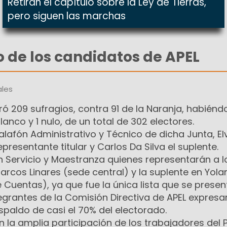
Retiran el capítulo sobre la Ley de Tierras,
pero siguen las marchas
o de los candidatos de APEL
les
ó 209 sufragios, contra 91 de la Naranja, habiénd
lanco y 1 nulo, de un total de 302 electores.
calafón Administrativo y Técnico de dicha Junta, El
resentante titular y Carlos Da Silva el suplente.
 Servicio y Maestranza quienes representarán a l
rcos Linares (sede central) y la suplente en Yol
 Cuentas), ya que fue la única lista que se presen
ntegrantes de la Comisión Directiva de APEL expresa
espaldo de casi el 70% del electorado.
 la amplia participación de los trabajadores del 