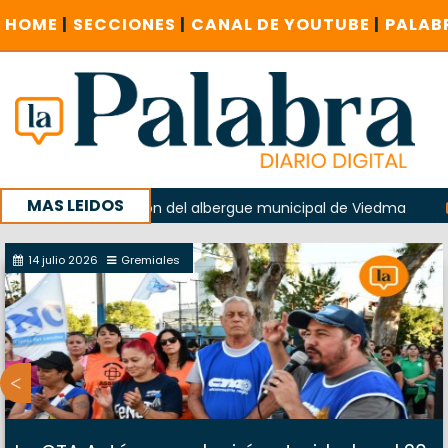
HOME
|
SECCIONES
|
CANAL DE YOUTUBE
|
PALAB
MAS LEIDOS
do en la explosión del albergue municipal de Viedma
La U
u campaña con un encuentro provincial en Roca
14 julio 2026
Gremiales