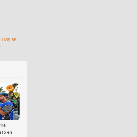
or US$ 85
s
irá
sto en