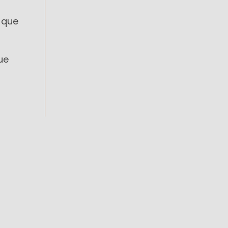
 que
ue