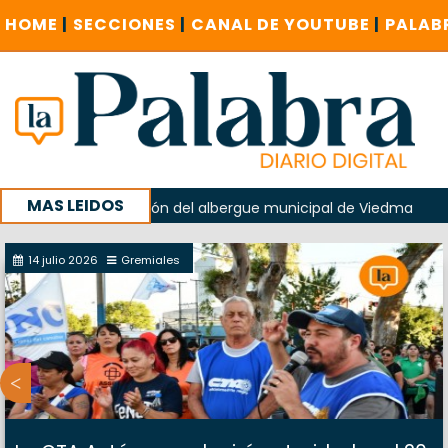
HOME
|
SECCIONES
|
CANAL DE YOUTUBE
|
PALAB
MAS LEIDOS
ido en la explosión del albergue municipal de Viedma
La 
su campaña con un encuentro provincial en Roca
14 julio 2026
Gremiales