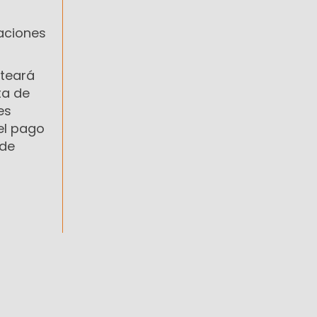
aciones
nteará
ta de
es
el pago
 de