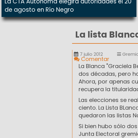
La CTA Autónoma elegirá autoridades el 20
de agosto en Río Negro
La lista Blan
7 julio 2012
Gremia
Comentar
La Blanca "Graciela 
dos décadas, pero ha
Ahora, por apenas cua
recupera la titularida
Las elecciones se rea
ciento. La Lista BLanc
quedaron las listas N
Si bien hubo sólo do
Junta Electoral gremi