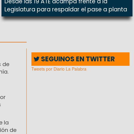
Desde las 19 ATE acampa frente a la
Legislatura para respaldar el pase a planta
SEGUINOS EN TWITTER
s de
Tweets por Diario La Palabra
nía.
por
s
e la
ción de