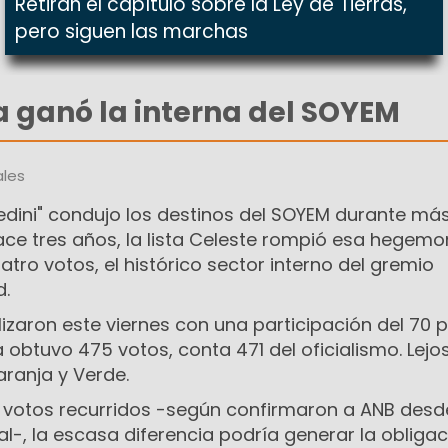
Retiran el capítulo sobre la Ley de Tierras,
pero siguen las marchas
ca ganó la interna del SOYEM
les
Bedini" condujo los destinos del SOYEM durante má
ce tres años, la lista Celeste rompió esa hegemo
tro votos, el histórico sector interno del gremio
d.
lizaron este viernes con una participación del 70 
a obtuvo 475 votos, conta 471 del oficialismo. Lejo
aranja y Verde.
s votos recurridos -según confirmaron a ANB desd
al-, la escasa diferencia podría generar la obliga