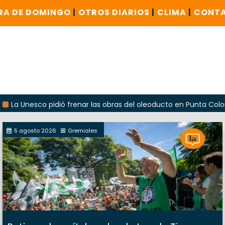
RA DE DOMINGO
|
OTROS DIARIOS
|
CLIMA
|
CONT
Unesco pidió frenar las obras del oleoducto en Punta Colorada
5 agosto 2026
Gremiales