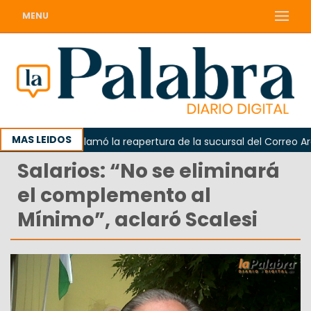
MENU
MAS LEIDOS
Odarda reclamó la reapertura de la sucursal del Correo Argent
Salarios: “No se eliminará
el complemento al
Mínimo”, aclaró Scalesi