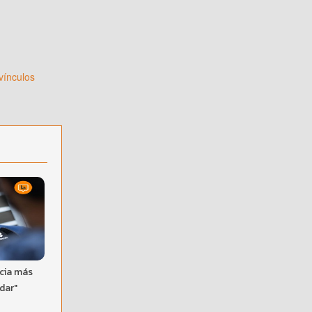
vínculos
ncia más
dar"