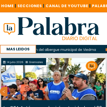
HOME
|
SECCIONES
|
CANAL DE YOUTUBE
|
PALAB
MAS LEIDOS
en la explosión del albergue municipal de Viedma
La Unesc
mpaña con un encuentro provincial en Roca
14 julio 2026
Gremiales