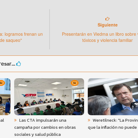
Siguiente
a: logramos frenan un
Presentarán en Viedma un libro sobre 
n de saqueo"
tóxicos y violencia familiar
esar...
al
Las CTA impulsarán una
Weretilneck: "La Provi
campaña por cambios en obras
que la inflación no puede 
sociales y salud pública