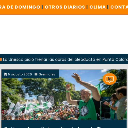
RA DE DOMINGO
|
OTROS DIARIOS
|
CLIMA
|
CONT
o pidió frenar las obras del oleoducto en Punta Colorada
5 agosto 2026
Gremiales