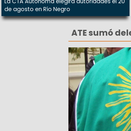
La CTA Autónoma elegirá autoridades el 20
de agosto en Río Negro
ATE sumó dele