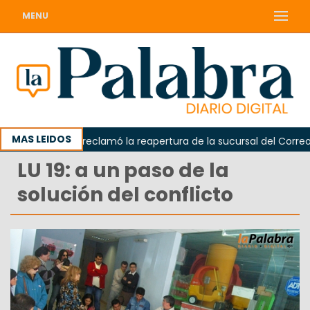
MENU
MAS LEIDOS
Odarda reclamó la reapertura de la sucursal del Correo Arg
LU 19: a un paso de la
solución del conflicto