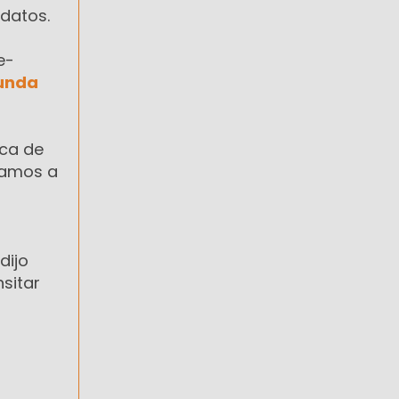
ndatos.
e-
unda
ica de
vamos a
dijo
sitar
s