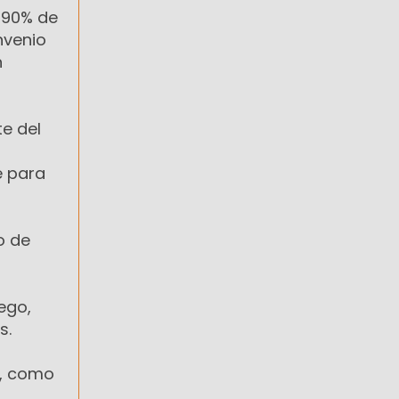
 90% de
nvenio
n
e del
e para
o de
ego,
s.
e, como