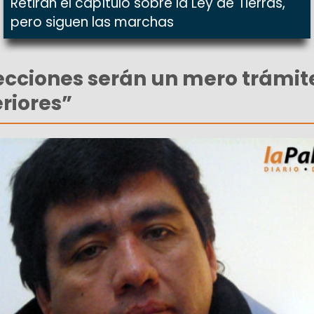
Retiran el capítulo sobre la Ley de Tierras,
pero siguen las marchas
lecciones serán un mero trámit
riores”