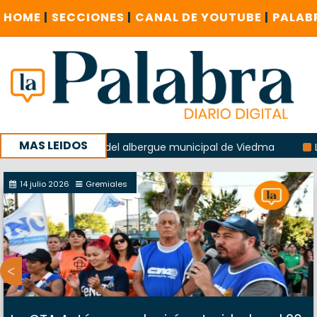
HOME
|
SECCIONES
|
CANAL DE YOUTUBE
|
PALAB
MAS LEIDOS
a explosión del albergue municipal de Viedma
La Unesco pi
a con un encuentro provincial en Roca
14 julio 2026
Gremiales