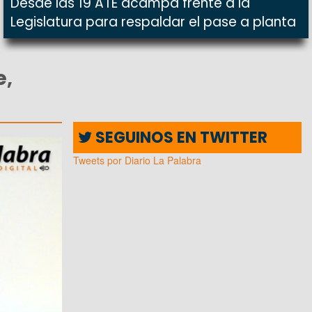
Desde las 19 ATE acampa frente a la
Legislatura para respaldar el pase a planta
e,
SEGUINOS EN TWITTER
Tweets por Diario La Palabra