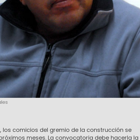
les
, los comicios del gremio de la construcción se
s próximos meses. La convocatoria debe hacerla la