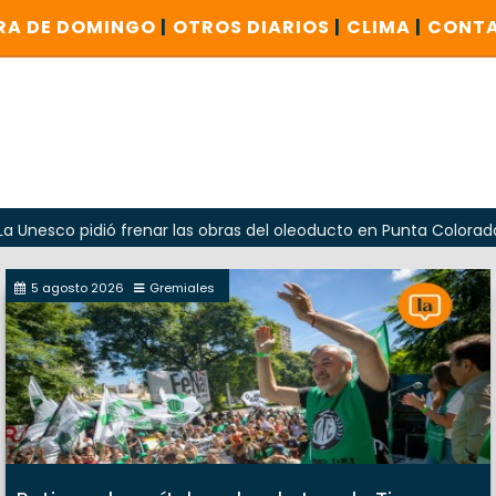
RA DE DOMINGO
|
OTROS DIARIOS
|
CLIMA
|
CONT
dió frenar las obras del oleoducto en Punta Colorada
Od
5 agosto 2026
Gremiales