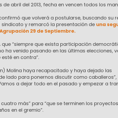
es de abril del 2013, fecha en vencen todos los ma
r confirmó que volverá a postularse, buscando su r
el sindicato y remarcó la presentación de
una seg
a Agrupación 29 de Septiembre.
A que “siempre que exista participación democrát
o ha venido pasando en las últimas elecciones, 
 esté en contra”.
n) Molina haya recapacitado y haya dejado las
de lado para ponernos discutir como caballeros”, 
“Vamos a dejar todo en el pasado y empezar a tran
por cuatro más” para “que se terminen los proyecto
ños en el gremio”.