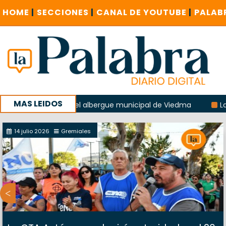
HOME
|
SECCIONES
|
CANAL DE YOUTUBE
|
PALAB
MAS LEIDOS
la explosión del albergue municipal de Viedma
La Unesco p
ña con un encuentro provincial en Roca
14 julio 2026
Gremiales