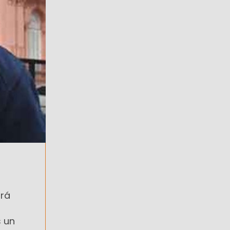
ará
s un