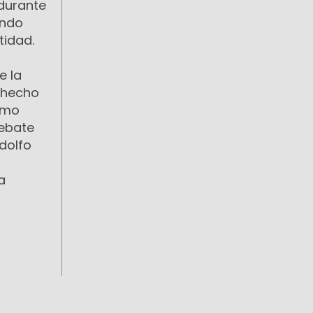
durante
ando
tidad.
e la
n hecho
ximo
debate
dolfo
a