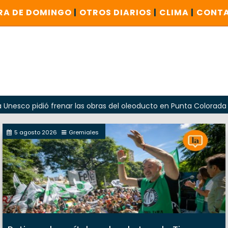
RA DE DOMINGO
|
OTROS DIARIOS
|
CLIMA
|
CONT
idió frenar las obras del oleoducto en Punta Colorada
O
5 agosto 2026
Gremiales