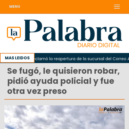
MENU
MAS LEIDOS
Odarda reclamó la reapertura de la sucursal del Correo Argen
Se fugó, le quisieron robar,
pidió ayuda policial y fue
otra vez preso