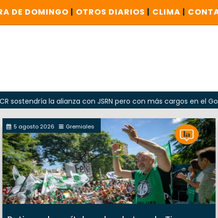
RA DE DOMINGO
|
OTROS DIARIOS
|
CLIMA
|
CONT
dría la alianza con JSRN pero con más cargos en el Gobierno
5 agosto 2026
Gremiales