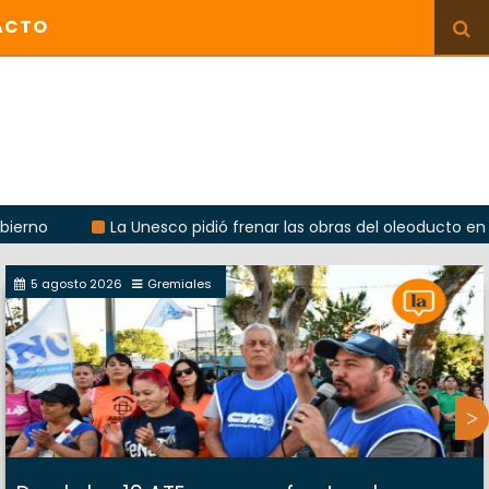
ACTO
La Unesco pidió frenar las obras del oleoducto en Punta C
5 agosto 2026
Gremiales