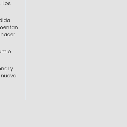
 Los
dida
imentan
 hacer
comio
onal y
a nueva