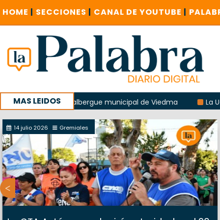
HOME
|
SECCIONES
|
CANAL DE YOUTUBE
|
PALAB
MAS LEIDOS
explosión del albergue municipal de Viedma
La UCR sosten
la sucursal del Correo Argentino en Sierra Grande
14 julio 2026
Gremiales