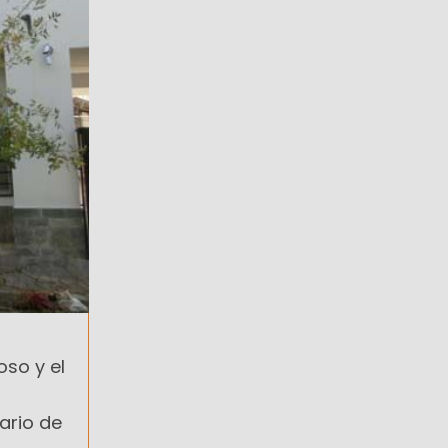
oso y el
ario de