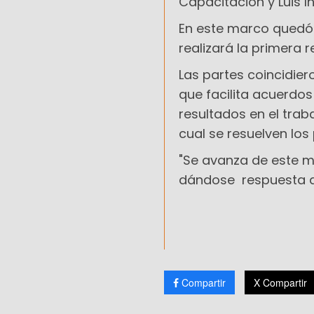
Capacitación y Luis I
En este marco quedó e
realizará la primera 
Las partes coincidier
que facilita acuerdos
resultados en el trab
cual se resuelven los
"Se avanza de este mo
dándose respuesta a 
Compartir
X Compartir