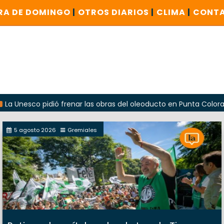
RA DE DOMINGO
|
OTROS DIARIOS
|
CLIMA
|
CONT
co pidió frenar las obras del oleoducto en Punta Colorada
5 agosto 2026
Gremiales