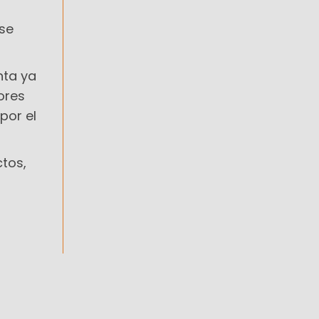
 se
nta ya
ores
por el
ctos,