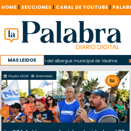
HOME
|
SECCIONES
|
CANAL DE YOUTUBE
|
PALAB
MAS LEIDOS
en la explosión del albergue municipal de Viedma
La Unes
mpaña con un encuentro provincial en Roca
14 julio 2026
Gremiales