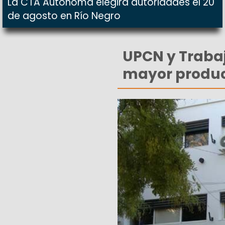
La CTA Autónoma elegirá autoridades el 20
de agosto en Río Negro
UPCN y Trabaj
mayor produ