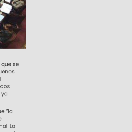
 que se
Buenos
l
ados
 ya
e “la
e
al. La