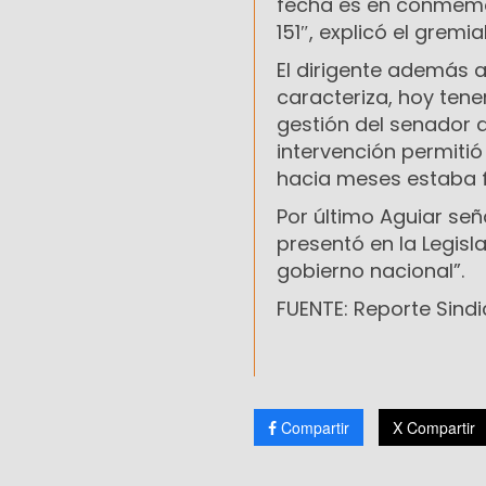
fecha es en conmemor
151″, explicó el gremial
El dirigente además 
caracteriza, hoy ten
gestión del senador d
intervención permitió
hacia meses estaba f
Por último Aguiar se
presentó en la Legisl
gobierno nacional”.
FUENTE: Reporte Sindi
Compartir
X Compartir