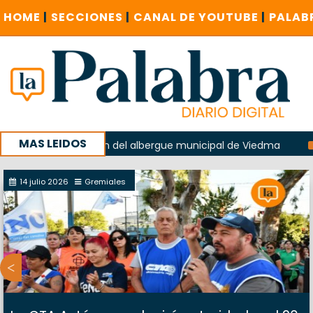
HOME
|
SECCIONES
|
CANAL DE YOUTUBE
|
PALAB
MAS LEIDOS
en la explosión del albergue municipal de Viedma
La Unes
mpaña con un encuentro provincial en Roca
14 julio 2026
Gremiales