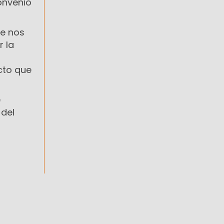
onvenio
ue nos
r la
ecto que
e
 del