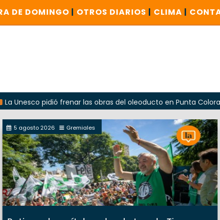
RA DE DOMINGO
|
OTROS DIARIOS
|
CLIMA
|
CONT
co pidió frenar las obras del oleoducto en Punta Colorada
5 agosto 2026
Gremiales