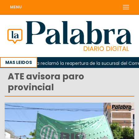
MENU
MAS LEIDOS
Odarda reclamó la reapertura de la sucursal del Correo A
ATE avisora paro
provincial