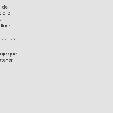
s de
 dijo
e
diario
abor de
bajo que
stener