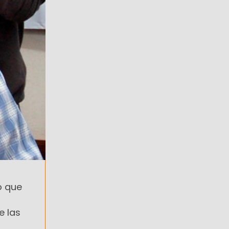
o que
e las