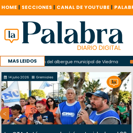
HOME
|
SECCIONES
|
CANAL DE YOUTUBE
|
PALAB
MAS LEIDOS
n la explosión del albergue municipal de Viedma
La Unesco
paña con un encuentro provincial en Roca
14 julio 2026
Gremiales