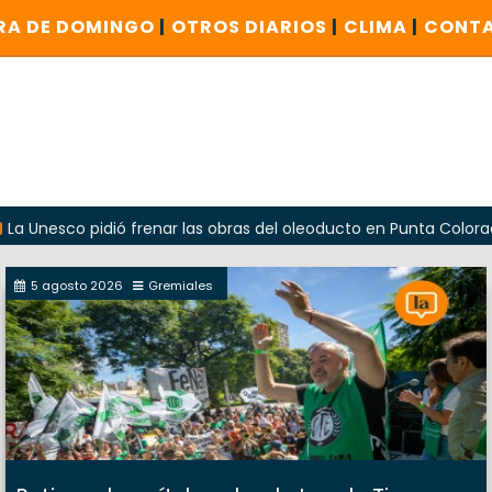
RA DE DOMINGO
|
OTROS DIARIOS
|
CLIMA
|
CONT
 pidió frenar las obras del oleoducto en Punta Colorada
5 agosto 2026
Gremiales