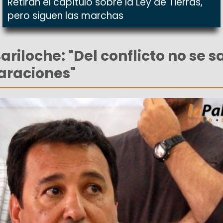
Retiran el capítulo sobre la Ley de Tierras,
pero siguen las marchas
riloche: "Del conflicto no se s
araciones"