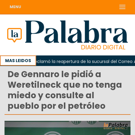
MENU
MAS LEIDOS
Odarda reclamó la reapertura de la sucursal del Correo Arge
De Gennaro le pidió a
Weretilneck que no tenga
miedo y consulte al
pueblo por el petróleo