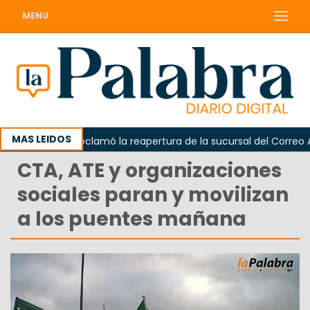
MENU
MAS LEIDOS
Odarda reclamó la reapertura de la sucursal del Correo Arge
CTA, ATE y organizaciones
sociales paran y movilizan
a los puentes mañana