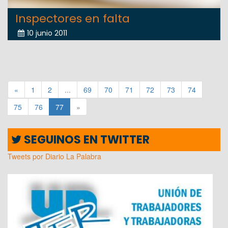
Inspectores en falta
10 junio 2011
«
1
2
...
69
70
71
72
73
74
75
76
77
»
SEGUINOS EN TWITTER
Tweets por Diario La Palabra