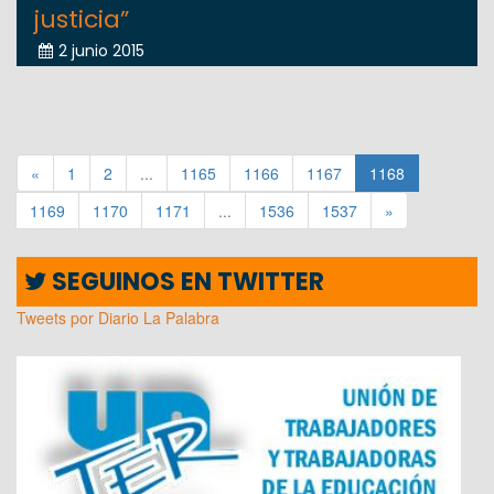
justicia”
2 junio 2015
«
1
2
...
1165
1166
1167
1168
1169
1170
1171
...
1536
1537
»
SEGUINOS EN TWITTER
Tweets por Diario La Palabra