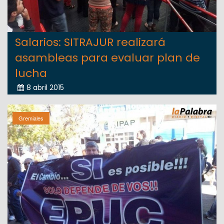
Salarios: SITRAJUR realizará
asambleas para evaluar plan de
lucha
8 abril 2015
Gremiales