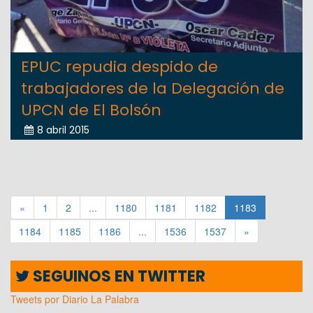
EPUC repudia despido de
trabajadores de la Delegación de
UPCN de El Bolsón
8 abril 2015
«
1
2
...
1180
1181
1182
1183
1184
1185
1186
...
1536
1537
»
SEGUINOS EN TWITTER
Tweets por Diario La Palabra