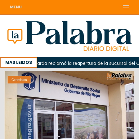
MENU
MAS LEIDOS
Odarda reclamó la reapertura de la sucursal del Correo 
Gremiales