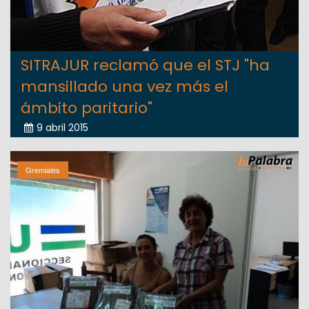
SITRAJUR reclamó que el STJ "ha
mansillado una vez más el
ámbito paritario"
9 abril 2015
Gremiales